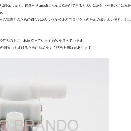
そ2週保ちます。得るべきurgetにあれば私達ができると大いに満足させるために私
か。
私達の電磁弁のためのBPV015のような私達のプロダクトのための最もよい材料、お
10年のの上に、私達持っています顧客を持っています、
の間違いを避けるために商品をよく詰める経験があります。