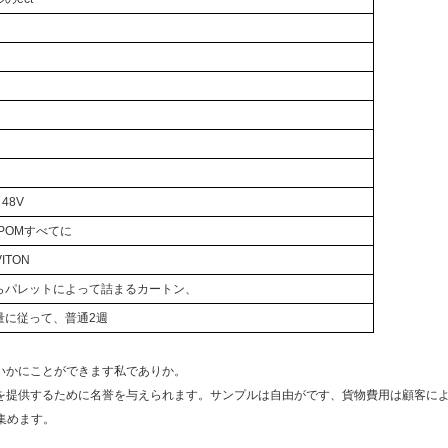
 48V
POMすべてに
ITON
らパレットによって詰まるカートン、
量に従って、普通2週
eはいかにことができます私でありか。
ルを提供するために名誉を与えられます。サンプルは自由がです、貨物費用は顧客に
集めます。