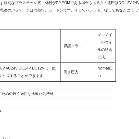
なプラスチック底、材料がPP POMである場合もある弁の電圧はDC 12V 24V 48
私達のパッケージは内部箱、カートンです、そしてパレット、従ってあなたによっ
ソレノイ
ドのコイ
保護クラス
ルの結合
方式
10V AC24V DC24V DC12Vは、他
Nornal圧
働き圧力
マイズすることができます
力
のための
速く適切な
水
軟化剤機械
プ
のect