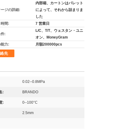
内部箱、カートンはパレット
ージの詳細:
によって、それから詰まりま
した
時間:
7 営業日
L/C、T/T、ウェスタン・ユニ
件:
オン、MoneyGram
能力:
月額200000pcs
絡先
0.02--0.8MPa
名:
BRANDO
度:
0--100°C
2.5mm