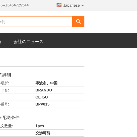
86--13454729544
Japanese
頼
会社のニュース
の詳細:
場所:
寧波市、中国
ド名:
BRANDO
CE ISO
番号:
BPV015
払配送条件:
文数量:
1pcs
交渉可能