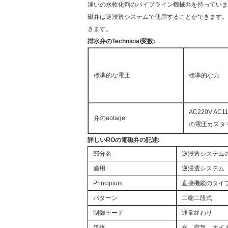
速いの水軟化剤のパイプライン機械弁を持っています特別
磁弁は逆浸透システムで使用することができます。
きます。
排水弁のTechnicial変数:
標準的な電圧
標準的な力
AC220V AC1
弁のaotage
の電圧カスタ
詳しいROの電磁弁の記述:
部分名
逆浸透システム
適用
逆浸透システム
Principium
直接機能のタイ
パターン
二端二段式
制御モード
通常終わり
媒体
水、空気、オイル