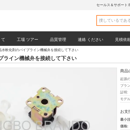
セールス＆サポート:
 て
工場 ツアー
品質管理
連絡 ください
見積依
品水軟化剤のパイプライン機械弁を接続して下さい
プライン機械弁を接続して下さい
商品
起源の
ブラン
証明:
モデル
お支
最小注
価格: