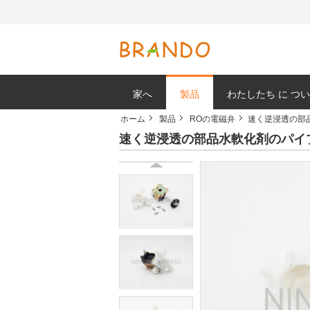
家へ
製品
わたしたち に つい
ホーム
製品
ROの電磁弁
速く逆浸透の部
速く逆浸透の部品水軟化剤のパイ