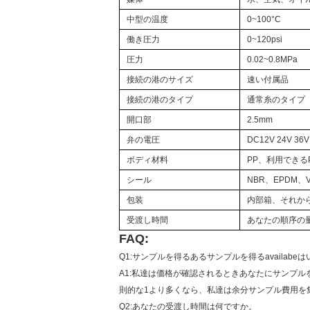
中型の温度
0~100°C
働き圧力
0~120psi
圧力
0.02~0.8MPa
接続の港のサイズ
速い付属品
接続の港のタイプ
通常糸のタイプ
開口部
2.5mm
弁の電圧
DC12V 24V 36V
ボディ材料
PP、利用できる
シール
NBR、EPDM、V
包装
内部箱、それか
受渡し時間
あなたの順序の
FAQ:
Q1:サンプルを得るあるサンプルを得るavailab
A1:私達は価格が確認されるときあなたにサンプ
則的な1より多くなら、私達は余分サンプル費用を
Q2:あなたの受渡し時間は何ですか。