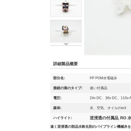
詳細製品概要
部分名:
PP POM水電磁弁
接続の港のタイプ:
速い付属品
電圧:
24v DC、36v DC、110v 
媒体:
水、空気、オイルのect
逆浸透の付属品
RO
ハイライト:
,
速く逆浸透の部品水軟化剤のパイプライン機械弁を