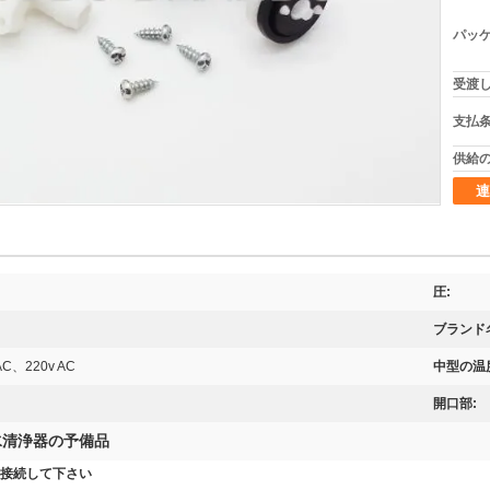
パッケ
受渡し
支払条
供給の
連
圧:
ブランド
AC、220v AC
中型の温
開口部:
 水清浄器の予備品
接続して下さい