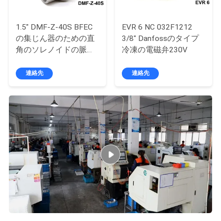
1.5" DMF-Z-40S BFEC
EVR 6 NC 032F1212
引
の集じん器のための直
3/8" Danfossのタイプ
金
角のソレノイドの脈拍
冷凍の電磁弁230V
弁
を
連絡先
連絡先
求
め
て
く
だ
さ
い