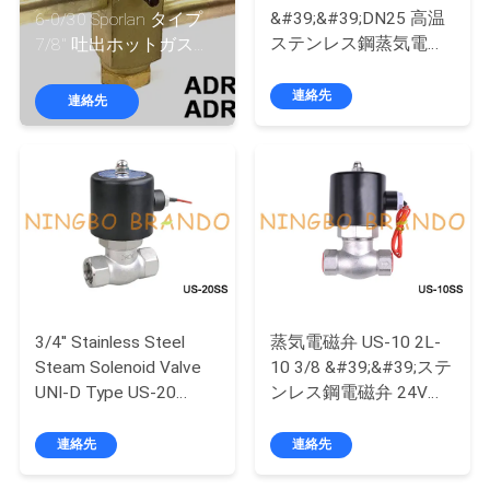
た
&#39;&#39;DN25 高温
6-0/30 Sporlan タイプ
ち
ステンレス鋼蒸気電磁
7/8'' 吐出ホットガスバ
弁 24V 220V
イパスバルブ
に
連絡先
連絡先
つ
い
て
工
場
3/4'' Stainless Steel
蒸気電磁弁 US-10 2L-
Steam Solenoid Valve
10 3/8 &#39;&#39;ステ
ツ
UNI-D Type US-20
ンレス鋼電磁弁 24V
24VDC 220VAC
220V
ア
連絡先
連絡先
ー