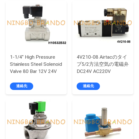
品
質
管
理
1-1/4'' High Pressure
4V210-08 Airtacのタイ
Stainless Steel Solenoid
プ5/2方法空気の電磁弁
Valve 80 Bar 12V 24V
DC24V AC220V
連
絡
連絡先
連絡先
く
だ
さ
い