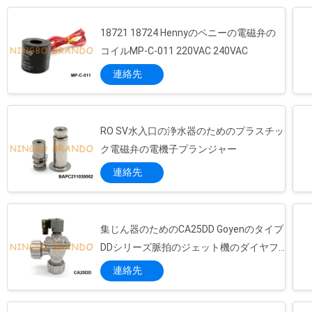
ー
システムに従って文書にデータを記録するこ
とによって定期的に品質をチェックします.輸
ポ
18721 18724 Hennyのペニーの電磁弁の
送前に,私たちのスタッフは,テストを行い, パ
ーツごとに検査を完了し, 製品が顧客の手に
コイルMP-C-011 220VAC 240VAC
リ
届いたときに欠陥がないことを保証します. *
連絡先
シ
迅速な対応で最高のサービスを提供します 流
体制御アプリケーションをより広く賢くしま
ー
しょう 製品カテゴリー: 1ソーレノイドバルブ
2. ソレノイドコイル3磁気電源装置4磁気コイ
RO SV水入口の浄水器のためのプラスチッ
ルコネクタ5. ソレノイド バルブ タイマー6パ
ク電磁弁の電機子プランジャー
ルスバルブ7バルブ 弁8パルスコントローラ9
連絡先
冷蔵バルブ10パネウマテ...
集じん器のためのCA25DD Goyenのタイプ
DDシリーズ脈拍のジェット機のダイヤフ
ラム弁
連絡先