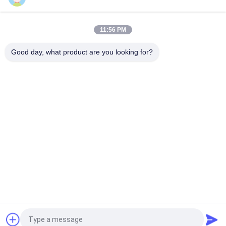
集じん器の脈拍のジェット機の電磁弁の電機子プランジャー中心管
凝縮物のタイマーの電気で作動する空気の電磁弁の自動
11:56 PM
EVR 6 NC 032F1209 1/2」Danfossのタイプ冷凍の電磁弁230VAC
1/2 「NPT ガス/水空気の電磁弁の真鍮の物質的なセリウム ISO の証明
Good day, what product are you looking for?
Norgren Buschjostの脈拍弁8296400.8171 8297400.8171のための膜
SS304 管の空気の 1/4 インチの電磁弁、対面電磁弁
人気カテゴリ
すべて
空気シリンダー弁
空気の脈拍弁
空気電磁弁
電磁弁のコイル
電磁弁の電機子
脈拍のジェット機弁
冷凍の電磁弁
空気のホース フィッ