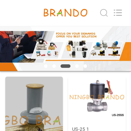
©
2016
-
2026
Ningbo
Brando
Hardware
家
Co.,
Ltd.
All
へ
Rights
Reserved.
製
品
わ
た
し
US-25 1
ADRHE-6-0/80 ADRHE-