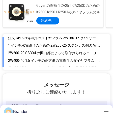
Goyenの脈拍弁CA25T CA25DDのための
BFEC OEM の空気の脈拍の電磁弁のダイヤフラムの長い耐用年数 DMF-Z-76
K2500 K2501 K2503のダイヤフラムのキ
タイプ塵のクリーニングの脈拍弁のダイヤフラム、生地によってを補強されるダイヤフラム DMF-Y-62 挿入して下さい
ット
連絡先
注文 NBR の電磁弁のダイヤフラム 2W160-15 水/クリーン エアーの働き媒体
1 インチ水電磁弁のための 2W250-25 ステンレス鋼の Viton のダイヤフラム
2W200-20 SS304 の開口部によって取付けられるニトリルのダイヤフラム NBR のダイヤフラムのセリウム ISO の証明
2W400-40 1.5 インチの正方形の電磁弁のダイヤフラム、水弁のダイヤフラム
4V420-15 Airtacのタイプ空気の5/2の方法電磁弁24VDC 220VAC
6213 5404 Burkert Type Solenoid Valve Coil 24VDC 110VAC 220VAC 8W
ASCOのタイプ脈拍弁のソレノイドのコイル400325-117 220VAC 9W 10W
24VDC 220VAC Pneumatic Solenoid Valve Coil 4V110-06 4V120-06 4V130C-06
メッセージ
エアコンのために調節可能なオート リセット空気圧縮機の圧力スイッチ
折り返しご連絡いたします！
KNORR-BREMSE Type Solenoid Coil 24V ForルノーTruck ABS Modulator Valve
フッ化物の冷凍の空気/液体のための AC 110V 220V 空気圧縮機の圧力スイッチ
13mmの穴の耐圧防爆電磁弁のコイル12VDC 24VDC 110VAC 220VAC
Brandon