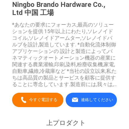
Ningbo Brando Hardware Co.,
COMPANY
Ltd 中国 工場
NEWS
*あなたの要求にフォーカス,最高のソリュー
ションを提供 15年以上にわたり,ソレノイド
コイル,ソレノイドアームター,ソレノイドバ
地
ルブを設計,製造しています. *自動化流体制御
図
アプリケーションの 設計と製造によって,パ
ネマティックオートメーション機器の産業に
関連する農業灌輸,印刷,染料,粉塵収集機,家電,
自動車,繊維,冷蔵庫など *当社の設立以来,私た
プ
ちは高品質の製品とサービスを顧客に提供す
ラ
ることに専念しています.製造前には,我々は,
両者のためにエラーを削減し,コストを節約す
イ
るために,クライアントとアプリケーションに
今すぐ電話する
連絡してください
応じて技術的なポイントを議論します生産中
バ
に,我々は高度な精密度CNCマシン,加工セン
シ
ターを使用します 寸法を制御し,生産性を向
上プロダクト
上させる.私たちの上級検査官は,ISO9001管理