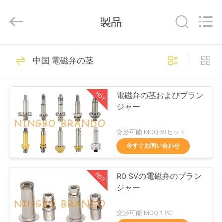
©
2016
-
製品
2026
Ningbo
Brando
Hardware
家
228
Co.,
Ltd.
中国 電磁弁の茎
All
へ
Rights
Reserved.
空気シリンダー弁
HOT
電磁弁の茎およびプラン
製
ジャー
品
交渉可能 MOQ:50セット
今すぐお問い合わせ
43
わ
HOT
RO SVの電磁弁のプラン
た
空気の脈拍弁
ジャー
し
交渉可能 MOQ:1 PC