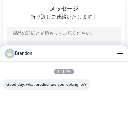
ー
149
メッセージ
ポ
折り返しご連絡いたします！
油圧電磁弁のコイル
リ
シ
ー
Brandon
99
5:41 PM
ソレノイドのコイ
Good day, what product are you looking for?
ルのコネクター
人気カテゴリ
すべて
空気シリンダー弁
空気の脈拍弁
821