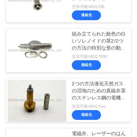
交渉可能 MOQ:3本
品
連絡先
495
質
組み立てられた銀色の白
電磁弁の電機子
管
いソレノイドの茎2/2つ
の方法の特別な形の動産
理
の中心
交渉可能 MOQ:1000
連絡先
連
絡
2つの方法液化天然ガス
1184
の沼地のための真鍮弁茎
脈拍のジェット機
く
のステンレス鋼の電機子
アセンブリ
交渉可能 MOQ:5 pc
だ
弁
連絡先
さ
い
電磁弁、レーザーのはん