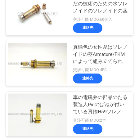
だの技術のための水ソレ
ノイドのソレノイドの茎
485
引
交渉可能 MOQ:60個入
連絡先
金
冷凍の電磁弁
を
真鍮色の女性糸はソレノ
イドの茎Armature/FKM
求
によって組み立てられた
め
ガイドの中心を組み立て
交渉可能 MOQ:4PC
ました
連絡先
て
312
空気のホース フィ
く
車の電磁弁の部品のたる
だ
製造人Pinのばねが付い
ッティング
ている真鍮H59ソレノイ
さ
ドの茎
交渉可能 MOQ:2本
い
連絡先