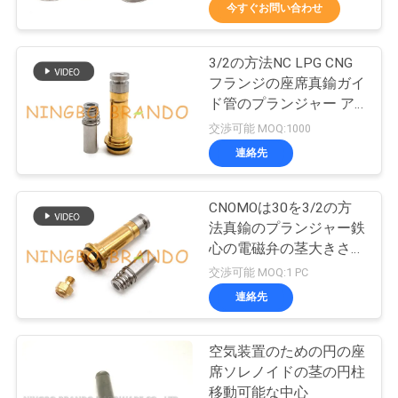
た
今すぐお問い合わせ
ち
3/2の方法NC LPG CNG
に
617
フランジの座席真鍮ガイ
つ
ド管のプランジャー ア
空気電磁弁
センブリ
交渉可能 MOQ:1000
い
連絡先
て
CNOMOは30を3/2の方
法真鍮のプランジャー鉄
工
心の電磁弁の茎大きさで
1071
場
分類する
交渉可能 MOQ:1 PC
連絡先
ツ
電磁弁のコイル
ア
空気装置のための円の座
席ソレノイドの茎の円柱
ー
移動可能な中心