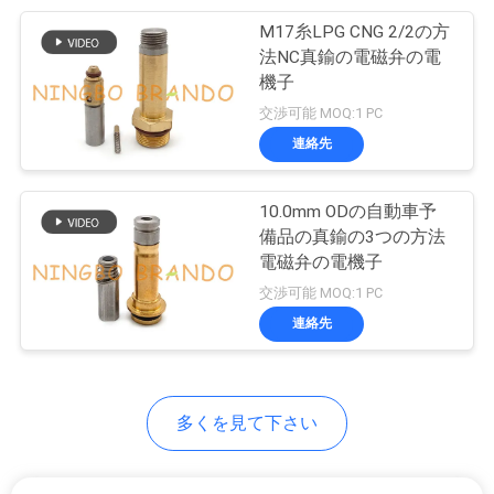
M17糸LPG CNG 2/2の方
233
COMPANY
法NC真鍮の電磁弁の電
空気圧空気シリンダ
NEWS
機子
交渉可能 MOQ:1 PC
ー
連絡先
地
図
10.0mm ODの自動車予
備品の真鍮の3つの方法
電磁弁の電機子
プ
109
交渉可能 MOQ:1 PC
フィルター調整装置
ラ
連絡先
ルブリケーター
イ
バ
多くを見て下さい
シ