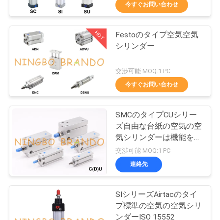
た
今すぐお問い合わせ
ち
HOT
Festoのタイプ空気空気
に
617
シリンダー
つ
空気電磁弁
交渉可能 MOQ:1 PC
い
今すぐお問い合わせ
て
SMCのタイプCUシリー
ズ自由な台紙の空気の空
工
気シリンダーは機能を倍
1071
場
増する
交渉可能 MOQ:1 PC
連絡先
ツ
電磁弁のコイル
ア
SIシリーズAirtacのタイ
プ標準の空気の空気シリ
ー
ンダーISO 15552