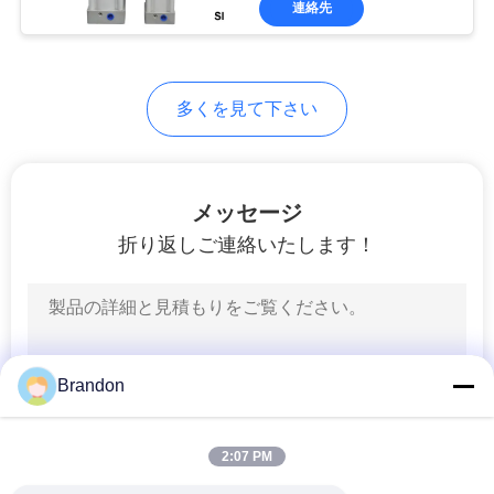
ー
連絡先
149
ポ
油圧電磁弁のコイル
リ
多くを見て下さい
シ
ー
メッセージ
折り返しご連絡いたします！
99
ソレノイドのコイ
ルのコネクター
Brandon
2:07 PM
811