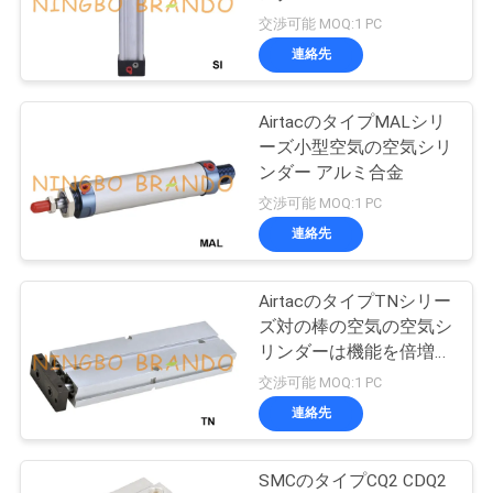
交渉可能 MOQ:1 PC
品
連絡先
495
質
AirtacのタイプMALシリ
電磁弁の電機子
管
ーズ小型空気の空気シリ
ンダー アルミ合金
理
交渉可能 MOQ:1 PC
連絡先
連
絡
AirtacのタイプTNシリー
1184
ズ対の棒の空気の空気シ
脈拍のジェット機
く
リンダーは機能を倍増す
る
交渉可能 MOQ:1 PC
だ
弁
連絡先
さ
い
SMCのタイプCQ2 CDQ2