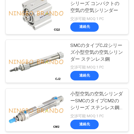
シリーズ コンパクトの
空気の空気シリンダー
484
引
交渉可能 MOQ:1 PC
連絡先
金
冷凍の電磁弁
を
SMCのタイプCJ2シリー
ズ小型空気の空気シリン
求
ダー ステンレス鋼
め
交渉可能 MOQ:1 PC
連絡先
て
312
空気のホース フィ
く
小型空気の空気シリンダ
だ
ーSMCのタイプCM2の
ッティング
シリーズ ステンレス鋼
さ
の
交渉可能 MOQ:1 PC
い
連絡先