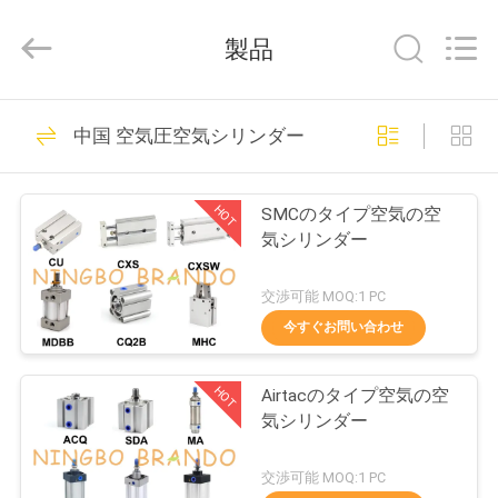
©
2016
-
製品
2026
Ningbo
Brando
Hardware
家
228
Co.,
Ltd.
中国 空気圧空気シリンダー
All
へ
Rights
Reserved.
空気シリンダー弁
HOT
SMCのタイプ空気の空
製
気シリンダー
品
交渉可能 MOQ:1 PC
今すぐお問い合わせ
43
わ
HOT
Airtacのタイプ空気の空
た
空気の脈拍弁
気シリンダー
し
交渉可能 MOQ:1 PC