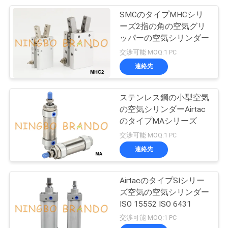
SMCのタイプMHCシリ
233
COMPANY
ーズ2指の角の空気グリ
空気圧空気シリンダ
NEWS
ッパーの空気シリンダー
交渉可能 MOQ:1 PC
ー
連絡先
地
図
ステンレス鋼の小型空気
の空気シリンダーAirtac
のタイプMAシリーズ
プ
109
交渉可能 MOQ:1 PC
フィルター調整装置
ラ
連絡先
ルブリケーター
イ
AirtacのタイプSIシリー
バ
ズ空気の空気シリンダー
ISO 15552 ISO 6431
シ
交渉可能 MOQ:1 PC